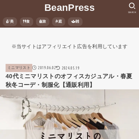
BeanPress
SEARCH
美
食
旅
庭
雑
※当サイトはアフィリエイト広告を利用しています
2019.06.02
2024.05.19
ミニマリスト
40代ミニマリストのオフィスカジュアル・春夏
秋冬コーデ・制服化【通販利用】