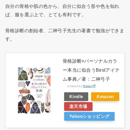
自分の骨格や肌の色から、自分に似合う形や色を知れ
ば、服を選ぶ上で、とても有利
です。
骨格診断の創始者、二神弓子先生の著書で勉強ができま
す。
骨格診断×パーソナルカラ
ー本当に似合うBestアイテ
ム事典／著：二神弓子
created by
Rinker
Kindle
Amazon
楽天市場
Yahooショッピング