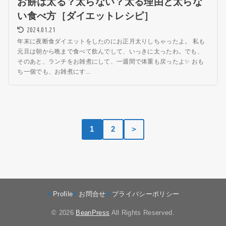
お餅は太る？太らない？太る理由と太らな
い食べ方［ダイエットレシピ］
2024.01.21
年末に夜断食ダイエットをしたのにお正月太りしちゃったよ。 私も
元旦は朝から晩まで食べて飲んでして、いっきに太ったわ。でも、
そのあと、ランチをお雑煮にして、一週間で体重も戻ったよ✨ おも
ち一個でも、お雑煮にす...
1
2
＞
Profile
お問合せ
プライバシーポリシー
© 2026
BeanPress
All Rights Reserved.